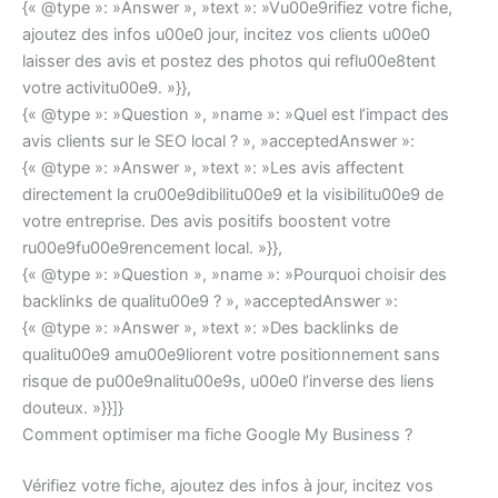
{« @type »: »Answer », »text »: »Vu00e9rifiez votre fiche,
ajoutez des infos u00e0 jour, incitez vos clients u00e0
laisser des avis et postez des photos qui reflu00e8tent
votre activitu00e9. »}},
{« @type »: »Question », »name »: »Quel est l’impact des
avis clients sur le SEO local ? », »acceptedAnswer »:
{« @type »: »Answer », »text »: »Les avis affectent
directement la cru00e9dibilitu00e9 et la visibilitu00e9 de
votre entreprise. Des avis positifs boostent votre
ru00e9fu00e9rencement local. »}},
{« @type »: »Question », »name »: »Pourquoi choisir des
backlinks de qualitu00e9 ? », »acceptedAnswer »:
{« @type »: »Answer », »text »: »Des backlinks de
qualitu00e9 amu00e9liorent votre positionnement sans
risque de pu00e9nalitu00e9s, u00e0 l’inverse des liens
douteux. »}}]}
Comment optimiser ma fiche Google My Business ?
Vérifiez votre fiche, ajoutez des infos à jour, incitez vos