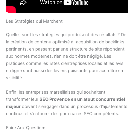
Les Stratégies qui Marchent
Quelles sont les stratégies qui produisent des résultats ? De
la création de contenu optimisé à l’acquisition de backlinks
pertinents, en passant par une structure de site répondant
aux normes modernes, rien ne doit être négligé. Les
pratiques comme les listes d’entreprises locales et les avis
en ligne sont aussi des leviers puissants pour accroître sa
visibilité.
Enfin, les entreprises marseillaises qui souhaitent
transformer leur
SEO Provence en un atout concurrentiel
majeur
doivent s’engager dans un processus d’ajustements
continus et s’entourer des partenaires SEO compétents.
Foire Aux Questions