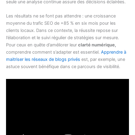
seule une analyse continue assure des décisions éclairées.
Les résultats ne se font pas attendre : une croissance
moyenne du trafic SEO de +85 % en six mois pour les
clients locaux. Dans ce contexte, la réussite repose sur
l’élaboration et le suivi régulier de stratégies sur mesure.
Pour ceux en quête d’améliorer leur
clarté numérique,
comprendre comment s’adapter est essentiel.
Apprendre à
maitriser les réseaux de blogs privés
est, par exemple, une
astuce souvent bénéfique dans ce parcours de visibilité.