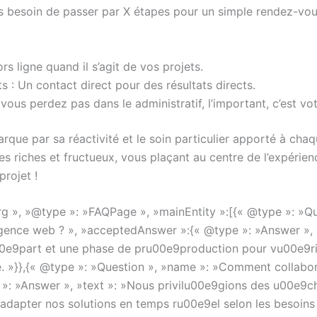
as besoin de passer par X étapes pour un simple rendez-vou
rs ligne quand il s’agit de vos projets.
 : Un contact direct pour des résultats directs.
vous perdez pas dans le administratif, l’important, c’est vot
que par sa réactivité et le soin particulier apporté à chaqu
s riches et fructueux, vous plaçant au centre de l’expérie
projet !
rg », »@type »: »FAQPage », »mainEntity »:[{« @type »: »Qu
 agence web ? », »acceptedAnswer »:{« @type »: »Answer », 
e9part et une phase de pru00e9production pour vu00e9rifi
ne. »}},{« @type »: »Question », »name »: »Comment collabo
»: »Answer », »text »: »Nous privilu00e9gions des u00e9c
adapter nos solutions en temps ru00e9el selon les besoins 