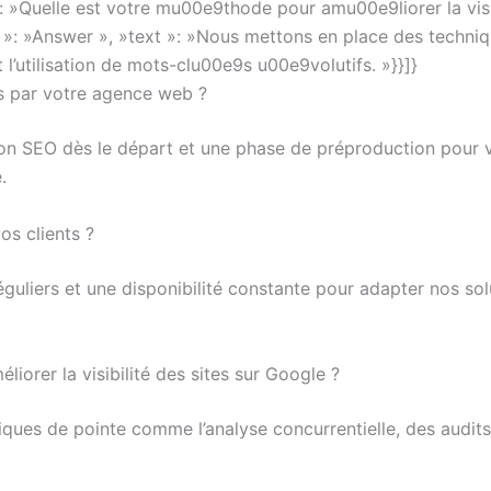
: »Quelle est votre mu00e9thode pour amu00e9liorer la visi
»: »Answer », »text »: »Nous mettons en place des techni
t l’utilisation de mots-clu00e9s u00e9volutifs. »}}]}
es par votre agence web ?
n SEO dès le départ et une phase de préproduction pour vér
.
s clients ?
guliers et une disponibilité constante pour adapter nos sol
iorer la visibilité des sites sur Google ?
ues de pointe comme l’analyse concurrentielle, des audits S