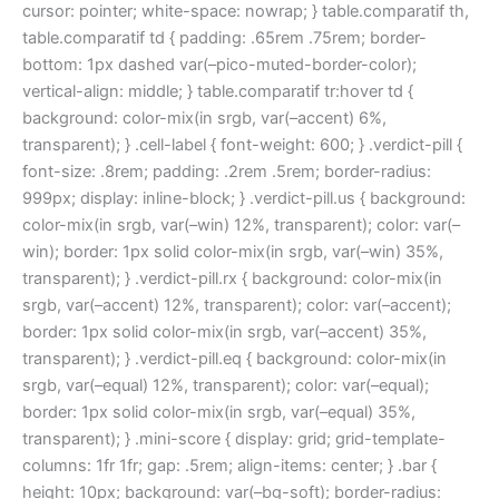
cursor: pointer; white-space: nowrap; } table.comparatif th,
table.comparatif td { padding: .65rem .75rem; border-
bottom: 1px dashed var(–pico-muted-border-color);
vertical-align: middle; } table.comparatif tr:hover td {
background: color-mix(in srgb, var(–accent) 6%,
transparent); } .cell-label { font-weight: 600; } .verdict-pill {
font-size: .8rem; padding: .2rem .5rem; border-radius:
999px; display: inline-block; } .verdict-pill.us { background:
color-mix(in srgb, var(–win) 12%, transparent); color: var(–
win); border: 1px solid color-mix(in srgb, var(–win) 35%,
transparent); } .verdict-pill.rx { background: color-mix(in
srgb, var(–accent) 12%, transparent); color: var(–accent);
border: 1px solid color-mix(in srgb, var(–accent) 35%,
transparent); } .verdict-pill.eq { background: color-mix(in
srgb, var(–equal) 12%, transparent); color: var(–equal);
border: 1px solid color-mix(in srgb, var(–equal) 35%,
transparent); } .mini-score { display: grid; grid-template-
columns: 1fr 1fr; gap: .5rem; align-items: center; } .bar {
height: 10px; background: var(–bg-soft); border-radius: