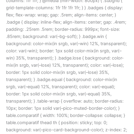
columns: 1fr 1fr; } @media (min-width: 800px) { .subgrid {
grid-template-columns: 1fr 1fr 1fr 1fr; } } .badges { display:
flex; flex-wrap: wrap; gap: .5rem; align-items: center; }
.badge { display: inline-flex; align-items: center; gap: .4rem;
padding: .25rem .5rem; border-radius: 999px; font-size:
.85rem; background: var(–bg-soft); } .badge.win {
background: color-mix(in srgb, var(–win) 12%, transparent);
color: var(–win); border: 1px solid color-mix(in srgb, var(–
win) 35%, transparent); } .badge.lose { background: color-
mix(in srgb, var(–lose) 12%, transparent); color: var(–lose);
border: 1px solid color-mix(in srgb, var(–lose) 35%,
transparent); } .badge.equal { background: color-mix(in
srgb, var(–equal) 12%, transparent); color: var(–equal);
border: 1px solid color-mix(in srgb, var(–equal) 35%,
transparent); } .table-wrap { overflow: auto; border-radius:
10px; border: 1px solid var(–pico-muted-border-color); }
table.comparatif { width: 100%; border-collapse: collapse; }
table.comparatif thead th { position: sticky; top: 0;
background: var(–pico-card-background-color); z-index: 2;