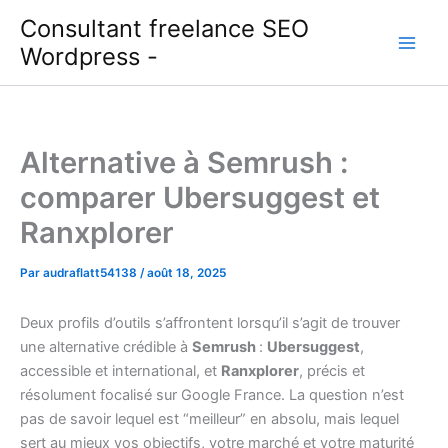
Aller
Consultant freelance SEO
au
Wordpress -
contenu
Alternative à Semrush :
comparer Ubersuggest et
Ranxplorer
Par
audraflatt54138
/
août 18, 2025
Deux profils d’outils s’affrontent lorsqu’il s’agit de trouver
une alternative crédible à
Semrush
:
Ubersuggest
,
accessible et international, et
Ranxplorer
, précis et
résolument focalisé sur Google France. La question n’est
pas de savoir lequel est “meilleur” en absolu, mais lequel
sert au mieux vos objectifs, votre marché et votre maturité