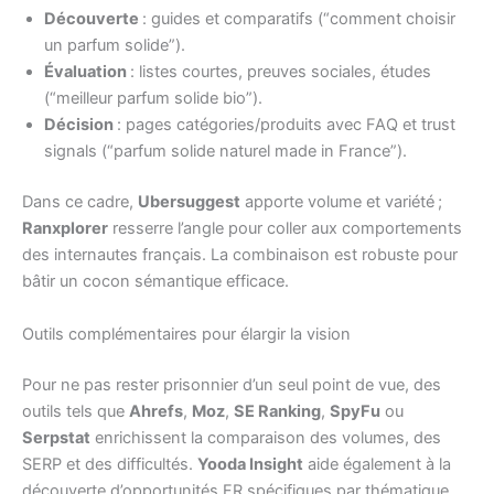
Découverte
: guides et comparatifs (“comment choisir
un parfum solide”).
Évaluation
: listes courtes, preuves sociales, études
(“meilleur parfum solide bio”).
Décision
: pages catégories/produits avec FAQ et trust
signals (“parfum solide naturel made in France”).
Dans ce cadre,
Ubersuggest
apporte volume et variété ;
Ranxplorer
resserre l’angle pour coller aux comportements
des internautes français. La combinaison est robuste pour
bâtir un cocon sémantique efficace.
Outils complémentaires pour élargir la vision
Pour ne pas rester prisonnier d’un seul point de vue, des
outils tels que
Ahrefs
,
Moz
,
SE Ranking
,
SpyFu
ou
Serpstat
enrichissent la comparaison des volumes, des
SERP et des difficultés.
Yooda Insight
aide également à la
découverte d’opportunités FR spécifiques par thématique.