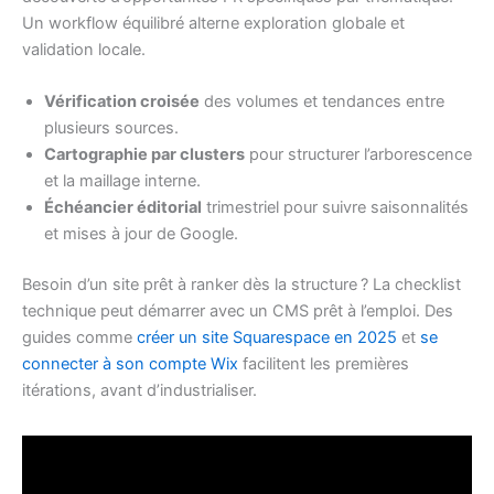
Un workflow équilibré alterne exploration globale et
validation locale.
Vérification croisée
des volumes et tendances entre
plusieurs sources.
Cartographie par clusters
pour structurer l’arborescence
et la maillage interne.
Échéancier éditorial
trimestriel pour suivre saisonnalités
et mises à jour de Google.
Besoin d’un site prêt à ranker dès la structure ? La checklist
technique peut démarrer avec un CMS prêt à l’emploi. Des
guides comme
créer un site Squarespace en 2025
et
se
connecter à son compte Wix
facilitent les premières
itérations, avant d’industrialiser.