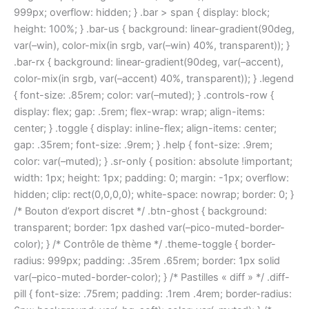
999px; overflow: hidden; } .bar > span { display: block;
height: 100%; } .bar-us { background: linear-gradient(90deg,
var(–win), color-mix(in srgb, var(–win) 40%, transparent)); }
.bar-rx { background: linear-gradient(90deg, var(–accent),
color-mix(in srgb, var(–accent) 40%, transparent)); } .legend
{ font-size: .85rem; color: var(–muted); } .controls-row {
display: flex; gap: .5rem; flex-wrap: wrap; align-items:
center; } .toggle { display: inline-flex; align-items: center;
gap: .35rem; font-size: .9rem; } .help { font-size: .9rem;
color: var(–muted); } .sr-only { position: absolute !important;
width: 1px; height: 1px; padding: 0; margin: -1px; overflow:
hidden; clip: rect(0,0,0,0); white-space: nowrap; border: 0; }
/* Bouton d’export discret */ .btn-ghost { background:
transparent; border: 1px dashed var(–pico-muted-border-
color); } /* Contrôle de thème */ .theme-toggle { border-
radius: 999px; padding: .35rem .65rem; border: 1px solid
var(–pico-muted-border-color); } /* Pastilles « diff » */ .diff-
pill { font-size: .75rem; padding: .1rem .4rem; border-radius: