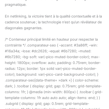
pragmatique.
En netlinking, la victoire tient à la qualité contextuelle et à la
cadence soutenue ; la technologie n’est qu’un révélateur de
diagonales gagnantes.
/* Conteneur principal limité en hauteur pour respecter la
contrainte */ .comparateur-seo { –accent: #3a86ff; –win:
#16a34a; –lose: #dc2626; –equal: #6b7280; –muted:
#6b7280; –bg-soft: var(–pico-muted-border-color); max-
height: 1800px; overflow: auto; padding: 0.75rem; border-
radius: 12px; border: 1px solid var(–pico-muted-border-
color); background: var(–pico-card-background-color); }
.comparateur-seo[data-theme= »dark »] { color-scheme:
dark; } .toolbar { display: grid; gap: 0.75rem; grid-template-
columns: 1fr; } @media (min-width: 800px) { .toolbar { grid-
template-columns: 1fr auto auto auto; align-items: end; } }
.subgrid { display: grid; gap: 0.5rem; grid-template-