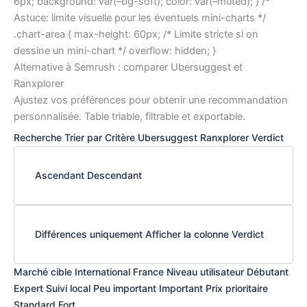
6px; background: var(–bg-soft); color: var(–muted); } /*
Astuce: limite visuelle pour les éventuels mini-charts */
.chart-area { max-height: 60px; /* Limite stricte si on
dessine un mini-chart */ overflow: hidden; }
Alternative à Semrush : comparer Ubersuggest et
Ranxplorer
Ajustez vos préférences pour obtenir une recommandation
personnalisée. Table triable, filtrable et exportable.
Recherche
Trier par
Critère Ubersuggest Ranxplorer Verdict
Ascendant
Descendant
Différences uniquement
Afficher la colonne Verdict
Marché cible
International France
Niveau utilisateur
Débutant
Expert
Suivi local
Peu important Important
Prix prioritaire
Standard Fort