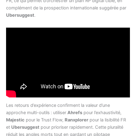
FR, ce qui permet d’orchestrer un plan RP digital ciblé, en
complément de la prospection internationale suggérée par
Ubersuggest
.
Les retours d’expérience confirment la valeur d’une
approche multi-outils : utiliser
Ahrefs
pour l’exhaustivité,
Majestic
pour le Trust Flow,
Ranxplorer
pour la lisibilité FR
et
Ubersuggest
pour prioriser rapidement. Cette pluralité
réduit les angles morts tout en gardant un pilotage