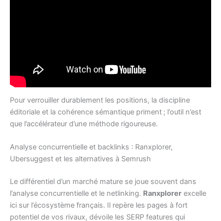
Pour verrouiller durablement les positions, la discipline
éditoriale et la cohérence sémantique priment ; l’outil n’est
que l’accélérateur d’une méthode rigoureuse.
Analyse concurrentielle et backlinks : Ranxplorer,
Ubersuggest et les alternatives à Semrush
Le différentiel d’un marché mature se joue souvent dans
l’analyse concurrentielle et le netlinking.
Ranxplorer
excelle
ici sur l’écosystème français. Il repère les pages à fort
potentiel de vos rivaux, dévoile les SERP features qui