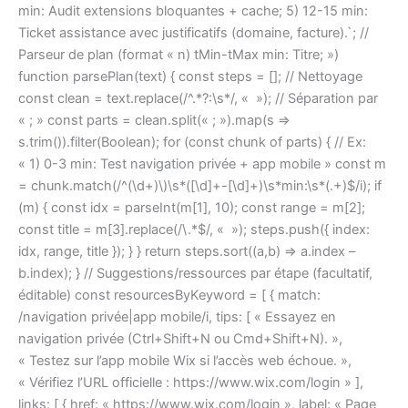
min: Audit extensions bloquantes + cache; 5) 12-15 min:
Ticket assistance avec justificatifs (domaine, facture).`; //
Parseur de plan (format « n) tMin-tMax min: Titre; »)
function parsePlan(text) { const steps = []; // Nettoyage
const clean = text.replace(/^.*?:\s*/, « »); // Séparation par
« ; » const parts = clean.split(« ; »).map(s =>
s.trim()).filter(Boolean); for (const chunk of parts) { // Ex:
« 1) 0-3 min: Test navigation privée + app mobile » const m
= chunk.match(/^(\d+)\)\s*([\d]+-[\d]+)\s*min:\s*(.+)$/i); if
(m) { const idx = parseInt(m[1], 10); const range = m[2];
const title = m[3].replace(/\.*$/, « »); steps.push({ index:
idx, range, title }); } } return steps.sort((a,b) => a.index –
b.index); } // Suggestions/ressources par étape (facultatif,
éditable) const resourcesByKeyword = [ { match:
/navigation privée|app mobile/i, tips: [ « Essayez en
navigation privée (Ctrl+Shift+N ou Cmd+Shift+N). »,
« Testez sur l’app mobile Wix si l’accès web échoue. »,
« Vérifiez l’URL officielle : https://www.wix.com/login » ],
links: [ { href: « https://www.wix.com/login », label: « Page