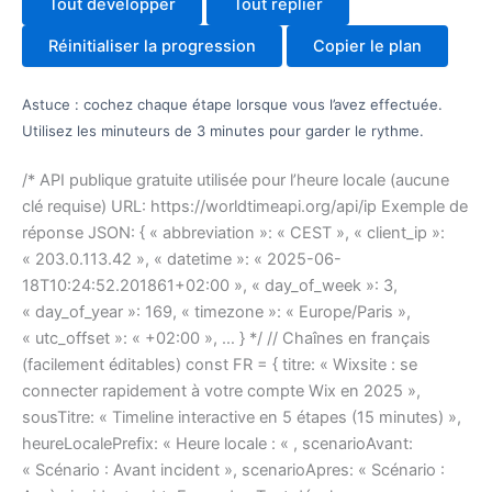
Tout développer
Tout replier
Réinitialiser la progression
Copier le plan
Astuce : cochez chaque étape lorsque vous l’avez effectuée.
Utilisez les minuteurs de 3 minutes pour garder le rythme.
/* API publique gratuite utilisée pour l’heure locale (aucune
clé requise) URL: https://worldtimeapi.org/api/ip Exemple de
réponse JSON: { « abbreviation »: « CEST », « client_ip »:
« 203.0.113.42 », « datetime »: « 2025-06-
18T10:24:52.201861+02:00 », « day_of_week »: 3,
« day_of_year »: 169, « timezone »: « Europe/Paris »,
« utc_offset »: « +02:00 », … } */ // Chaînes en français
(facilement éditables) const FR = { titre: « Wixsite : se
connecter rapidement à votre compte Wix en 2025 »,
sousTitre: « Timeline interactive en 5 étapes (15 minutes) »,
heureLocalePrefix: « Heure locale : « , scenarioAvant:
« Scénario : Avant incident », scenarioApres: « Scénario :