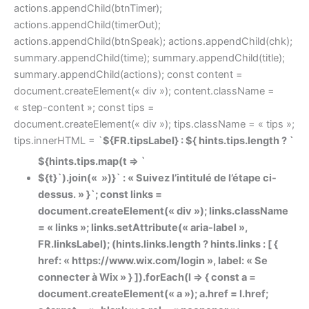
actions.appendChild(btnTimer);
actions.appendChild(timerOut);
actions.appendChild(btnSpeak); actions.appendChild(chk);
summary.appendChild(time); summary.appendChild(title);
summary.appendChild(actions); const content =
document.createElement(« div »); content.className =
« step-content »; const tips =
document.createElement(« div »); tips.className = « tips »;
tips.innerHTML = `
${FR.tipsLabel} : ${ hints.tips.length ? `
${hints.tips.map(t => `
${t}`).join(« »)}` : « Suivez l’intitulé de l’étape ci-
dessus. » }`; const links =
document.createElement(« div »); links.className
= « links »; links.setAttribute(« aria-label »,
FR.linksLabel); (hints.links.length ? hints.links : [ {
href: « https://www.wix.com/login », label: « Se
connecter à Wix » } ]).forEach(l => { const a =
document.createElement(« a »); a.href = l.href;