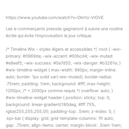
https://www.youtube.com/watch?v=Dlm1o-VIOVE
Les e-commerçants pressés gagneront à suivre une routine
écrite qui évite l’improvisation le jour critique.
/* Timeline Wix – styles légers et accessibles */ :root { –wix-
primary: #0969da; –wix-accent: #00bcd4; –wix-muted:
#e9eef5; –wix-success: #0a7d55; –wix-danger: #b3261e; }
#wix-timeline-widget { max-width: 980px; margin-inline:
auto; border: 1px solid var(–wix-muted); border-radius:
.75rem; padding: 1rem; background: #fff; max-height:
1200px; /* < 2000px comme requis */ overflow: auto; }
#wix-timeline-widget header { position: sticky; top: 0;
background: linear-gradient(180deg, #fff 75%,
rgba(255,255,255,0)); padding-top: .5rem; z-index: 5; }
.kpi-bar { display: grid; grid-template-columns: 1fr auto;
gap: .75rem; align-items: center; margin-block: .5rem 1rem;