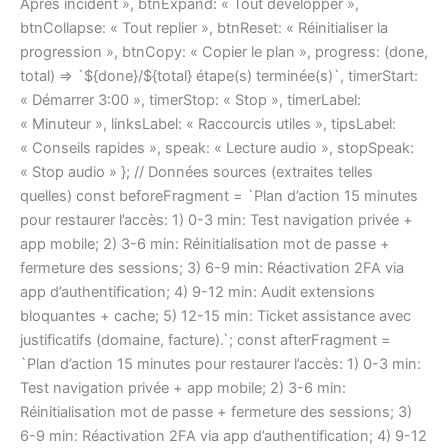
Après incident », btnExpand: « Tout développer »,
btnCollapse: « Tout replier », btnReset: « Réinitialiser la
progression », btnCopy: « Copier le plan », progress: (done,
total) => `${done}/${total} étape(s) terminée(s)`, timerStart:
« Démarrer 3:00 », timerStop: « Stop », timerLabel:
« Minuteur », linksLabel: « Raccourcis utiles », tipsLabel:
« Conseils rapides », speak: « Lecture audio », stopSpeak:
« Stop audio » }; // Données sources (extraites telles
quelles) const beforeFragment = `Plan d’action 15 minutes
pour restaurer l’accès: 1) 0-3 min: Test navigation privée +
app mobile; 2) 3-6 min: Réinitialisation mot de passe +
fermeture des sessions; 3) 6-9 min: Réactivation 2FA via
app d’authentification; 4) 9-12 min: Audit extensions
bloquantes + cache; 5) 12-15 min: Ticket assistance avec
justificatifs (domaine, facture).`; const afterFragment =
`Plan d’action 15 minutes pour restaurer l’accès: 1) 0-3 min:
Test navigation privée + app mobile; 2) 3-6 min:
Réinitialisation mot de passe + fermeture des sessions; 3)
6-9 min: Réactivation 2FA via app d’authentification; 4) 9-12