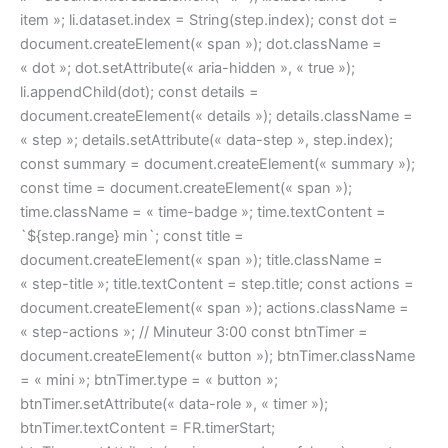
item »; li.dataset.index = String(step.index); const dot =
document.createElement(« span »); dot.className =
« dot »; dot.setAttribute(« aria-hidden », « true »);
li.appendChild(dot); const details =
document.createElement(« details »); details.className =
« step »; details.setAttribute(« data-step », step.index);
const summary = document.createElement(« summary »);
const time = document.createElement(« span »);
time.className = « time-badge »; time.textContent =
`${step.range} min`; const title =
document.createElement(« span »); title.className =
« step-title »; title.textContent = step.title; const actions =
document.createElement(« span »); actions.className =
« step-actions »; // Minuteur 3:00 const btnTimer =
document.createElement(« button »); btnTimer.className
= « mini »; btnTimer.type = « button »;
btnTimer.setAttribute(« data-role », « timer »);
btnTimer.textContent = FR.timerStart;