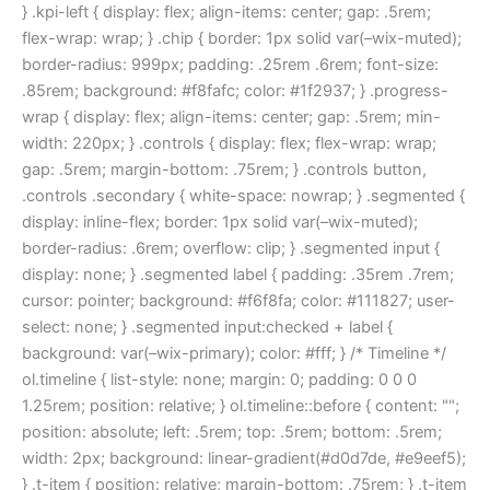
} .kpi-left { display: flex; align-items: center; gap: .5rem;
flex-wrap: wrap; } .chip { border: 1px solid var(–wix-muted);
border-radius: 999px; padding: .25rem .6rem; font-size:
.85rem; background: #f8fafc; color: #1f2937; } .progress-
wrap { display: flex; align-items: center; gap: .5rem; min-
width: 220px; } .controls { display: flex; flex-wrap: wrap;
gap: .5rem; margin-bottom: .75rem; } .controls button,
.controls .secondary { white-space: nowrap; } .segmented {
display: inline-flex; border: 1px solid var(–wix-muted);
border-radius: .6rem; overflow: clip; } .segmented input {
display: none; } .segmented label { padding: .35rem .7rem;
cursor: pointer; background: #f6f8fa; color: #111827; user-
select: none; } .segmented input:checked + label {
background: var(–wix-primary); color: #fff; } /* Timeline */
ol.timeline { list-style: none; margin: 0; padding: 0 0 0
1.25rem; position: relative; } ol.timeline::before { content: "";
position: absolute; left: .5rem; top: .5rem; bottom: .5rem;
width: 2px; background: linear-gradient(#d0d7de, #e9eef5);
} .t-item { position: relative; margin-bottom: .75rem; } .t-item