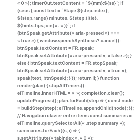
« 0 »); timerOut.textContent = `${mm}:${ss}`; if
(secs { const text = `Étape ${step.index},
${step.range} minutes. ${step.title}.
${hints.tips.join(« . « )}`; if
(btnSpeak.getAttribute(« aria-pressed ») ===
« true ») { window.speechSynthesis?.cancel();
btnSpeak.textContent = FR.speak;
btnSpeak.setAttribute(« aria-pressed », « false »); }
else { btnSpeak.textContent = FR.stopSpeak;
btnSpeak.setAttribute(« aria-pressed », « true »);
speak(text, btnSpeak); } }); return li; } function
render(plan) { stopAllTimers();
elTimeline.innerHTML = « »; completion.clear();
updateProgress(); plan.forEach(step => { const node
= buildStep(step); elTimeline.appendChild(node); });
// Navigation clavier entre items const summaries =
elTimeline.querySelectorAll(« .step summary »);
summaries.forEach((s, i) => {
s.setAttribute(« tabindex », « 0 »);