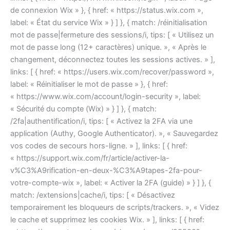
de connexion Wix » }, { href: « https://status.wix.com »,
label: « État du service Wix » } ] }, { match: /réinitialisation
mot de passe|fermeture des sessions/i, tips: [ « Utilisez un
mot de passe long (12+ caractères) unique. », « Après le
changement, déconnectez toutes les sessions actives. » ],
links: [ { href: « https://users.wix.com/recover/password »,
label: « Réinitialiser le mot de passe » }, { href:
« https://www.wix.com/account/login-security », label:
« Sécurité du compte (Wix) » } ] }, { match:
/2fa|authentification/i, tips: [ « Activez la 2FA via une
application (Authy, Google Authenticator). », « Sauvegardez
vos codes de secours hors-ligne. » ], links: [ { href:
« https://support.wix.com/fr/article/activer-la-
v%C3%A9rification-en-deux-%C3%A9tapes-2fa-pour-
votre-compte-wix », label: « Activer la 2FA (guide) » } ] }, {
match: /extensions|cache/i, tips: [ « Désactivez
temporairement les bloqueurs de scripts/trackers. », « Videz
le cache et supprimez les cookies Wix. » ], links: [ { href: