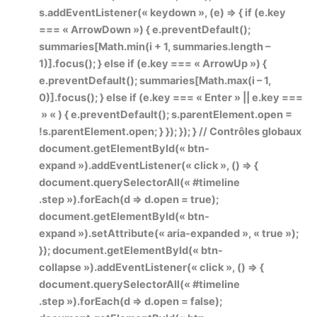
s.addEventListener(« keydown », (e) => { if (e.key
=== « ArrowDown ») { e.preventDefault();
summaries[Math.min(i + 1, summaries.length –
1)].focus(); } else if (e.key === « ArrowUp ») {
e.preventDefault(); summaries[Math.max(i – 1,
0)].focus(); } else if (e.key === « Enter » || e.key ===
» « ) { e.preventDefault(); s.parentElement.open =
!s.parentElement.open; } }); }); } // Contrôles globaux
document.getElementById(« btn-
expand »).addEventListener(« click », () => {
document.querySelectorAll(« #timeline
.step »).forEach(d => d.open = true);
document.getElementById(« btn-
expand »).setAttribute(« aria-expanded », « true »);
}); document.getElementById(« btn-
collapse »).addEventListener(« click », () => {
document.querySelectorAll(« #timeline
.step »).forEach(d => d.open = false);