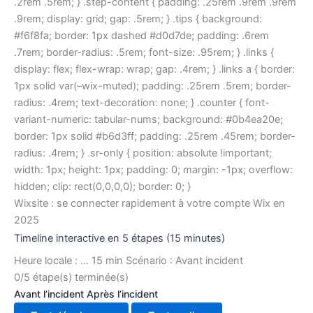
.2rem .5rem; } .step-content { padding: .25rem .9rem .9rem
.9rem; display: grid; gap: .5rem; } .tips { background:
#f6f8fa; border: 1px dashed #d0d7de; padding: .6rem
.7rem; border-radius: .5rem; font-size: .95rem; } .links {
display: flex; flex-wrap: wrap; gap: .4rem; } .links a { border:
1px solid var(–wix-muted); padding: .25rem .5rem; border-
radius: .4rem; text-decoration: none; } .counter { font-
variant-numeric: tabular-nums; background: #0b4ea20e;
border: 1px solid #b6d3ff; padding: .25rem .45rem; border-
radius: .4rem; } .sr-only { position: absolute !important;
width: 1px; height: 1px; padding: 0; margin: -1px; overflow:
hidden; clip: rect(0,0,0,0); border: 0; }
Wixsite : se connecter rapidement à votre compte Wix en
2025
Timeline interactive en 5 étapes (15 minutes)
Heure locale : …
15 min
Scénario : Avant incident
0/5 étape(s) terminée(s)
Avant l’incident
Après l’incident