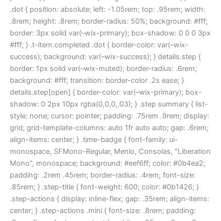
.dot { position: absolute; left: -1.05rem; top: .95rem; width:
.8rem; height: .8rem; border-radius: 50%; background: #fff;
border: 3px solid var(–wix-primary); box-shadow: 0 0 0 3px
#fff; } .t-item.completed .dot { border-color: var(–wix-
success); background: var(–wix-success); } details.step {
border: 1px solid var(–wix-muted); border-radius: .6rem;
background: #fff; transition: border-color .2s ease; }
details.step[open] { border-color: var(–wix-primary); box-
shadow: 0 2px 10px rgba(0,0,0,.03); } .step summary { list-
style: none; cursor: pointer; padding: .75rem .9rem; display:
grid; grid-template-columns: auto 1fr auto auto; gap: .6rem;
align-items: center; } .time-badge { font-family: ui-
monospace, SFMono-Regular, Menlo, Consolas, "Liberation
Mono", monospace; background: #eef6ff; color: #0b4ea2;
padding: .2rem .45rem; border-radius: .4rem; font-size:
.85rem; } .step-title { font-weight: 600; color: #0b1426; }
.step-actions { display: inline-flex; gap: .35rem; align-items:
center; } .step-actions .mini { font-size: .8rem; padding: