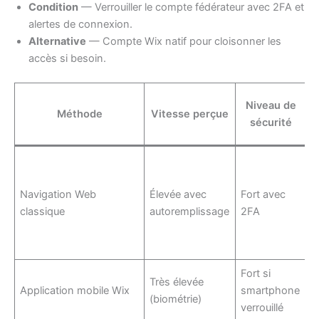
Condition
— Verrouiller le compte fédérateur avec 2FA et
alertes de connexion.
Alternative
— Compte Wix natif pour cloisonner les
accès si besoin.
Niveau de
Méthode
Vitesse perçue
sécurité
Navigation Web
Élevée avec
Fort avec
B
classique
autoremplissage
2FA
l
Fort si
Très élevée
D
Application mobile Wix
smartphone
(biométrie)
u
verrouillé