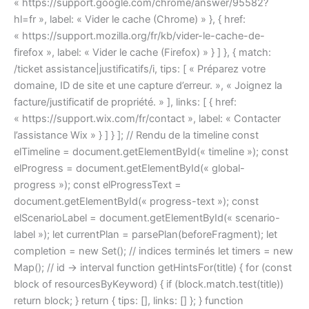
« https://support.google.com/chrome/answer/95582?
hl=fr », label: « Vider le cache (Chrome) » }, { href:
« https://support.mozilla.org/fr/kb/vider-le-cache-de-
firefox », label: « Vider le cache (Firefox) » } ] }, { match:
/ticket assistance|justificatifs/i, tips: [ « Préparez votre
domaine, ID de site et une capture d’erreur. », « Joignez la
facture/justificatif de propriété. » ], links: [ { href:
« https://support.wix.com/fr/contact », label: « Contacter
l’assistance Wix » } ] } ]; // Rendu de la timeline const
elTimeline = document.getElementById(« timeline »); const
elProgress = document.getElementById(« global-
progress »); const elProgressText =
document.getElementById(« progress-text »); const
elScenarioLabel = document.getElementById(« scenario-
label »); let currentPlan = parsePlan(beforeFragment); let
completion = new Set(); // indices terminés let timers = new
Map(); // id -> interval function getHintsFor(title) { for (const
block of resourcesByKeyword) { if (block.match.test(title))
return block; } return { tips: [], links: [] }; } function