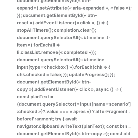
document.getElementById(« btn-
expand »).setAttribute(« aria-expanded », « false »);
}); document.getElementById(« btn-
reset »).addEventListener(« click », () => {
stopAllTimers(); completion.clear();
document.querySelectorAll(« #timeline .t-
item »).forEach(li =>
li.classList.remove(« completed »));
document.querySelectorAll(« #timeline
input[type=’checkbox’] »).forEach(chk => {
chk.checked = false; }); updateProgress(); });
document.getElementById(« btn-
copy »).addEventListener(« click », async () => {
const planText =
(document.querySelector(« input[name=’scenario’]
:checked »)?.value === « apres ») ? afterFragment :
beforeFragment; try { await
navigator.clipboard.writeText(planText); const btn =
document.getElementById(« btn-copy »); const old