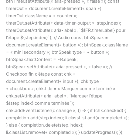
btnTimer.setAttribute(« aria-pressed », « false »); const
timerOut = document.createElement(« span »);
timerOut.className = « counter »;
timerOut.setAttribute(« data-timer-output », step.index);
timerOut.setAttribute(« aria-label », `${FR.timerLabel} pour
l’étape ${step.index}`); // Audio const btnSpeak =
document.createElement(« button »); btnSpeak.className
= « mini secondary »; btnSpeak.type = « button »;
btnSpeak.textContent = FR.speak;
btnSpeak.setAttribute(« aria-pressed », « false »); //
Checkbox fin d’étape const chk =
document.createElement(« input »); chk.type =
« checkbox »; chk.title = « Marquer comme terminé »;
chk.setAttribute(« aria-label », `Marquer l’étape
${step.index} comme terminée`);
chk.addEventListener(« change », () => { if (chk.checked) {
completion.add(step.index); li.classList.add(« completed »);
} else { completion.delete(step.index);
li.classList.remove(« completed »); } updateProgress(); });