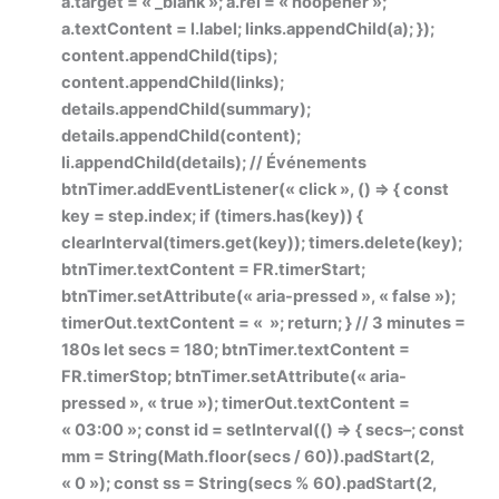
a.target = « _blank »; a.rel = « noopener »;
a.textContent = l.label; links.appendChild(a); });
content.appendChild(tips);
content.appendChild(links);
details.appendChild(summary);
details.appendChild(content);
li.appendChild(details); // Événements
btnTimer.addEventListener(« click », () => { const
key = step.index; if (timers.has(key)) {
clearInterval(timers.get(key)); timers.delete(key);
btnTimer.textContent = FR.timerStart;
btnTimer.setAttribute(« aria-pressed », « false »);
timerOut.textContent = « »; return; } // 3 minutes =
180s let secs = 180; btnTimer.textContent =
FR.timerStop; btnTimer.setAttribute(« aria-
pressed », « true »); timerOut.textContent =
« 03:00 »; const id = setInterval(() => { secs–; const
mm = String(Math.floor(secs / 60)).padStart(2,
« 0 »); const ss = String(secs % 60).padStart(2,