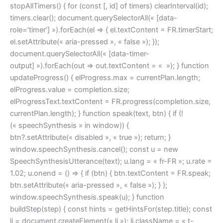
stopAllTimers() { for (const [, id] of timers) clearInterval(id);
timers.clear(); document.querySelectorAll(« [data-
role=’timer’] »).forEach(el => { el.textContent = FR.timerStart;
el.setAttribute(« aria-pressed », « false »); });
document.querySelectorAll(« [data-timer-
output] »).forEach(out => out.textContent = « »); } function
updateProgress() { elProgress.max = currentPlan.length;
elProgress.value = completion.size;
elProgressText.textContent = FR.progress(completion.size,
currentPlan.length); } function speak(text, btn) { if (!
(« speechSynthesis » in window)) {
btn?.setAttribute(« disabled », « true »); return; }
window.speechSynthesis.cancel(); const u = new
SpeechSynthesisUtterance(text); u.lang = « fr-FR »; u.rate =
1.02; u.onend = () => { if (btn) { btn.textContent = FR.speak;
btn.setAttribute(« aria-pressed », « false »); } };
window.speechSynthesis.speak(u); } function
buildStep(step) { const hints = getHintsFor(step.title); const
li = document.createElement(« li »); li.className = « t-