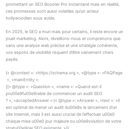
promettant un SEO Booster Pro instantané mais en réalité,
ces promesses sont aussi volatiles qu’un acteur
hollywoodien sous acide.
En 2025, le SEO a muri mais pour certains, il reste encore un
jouet marketing. Alors, réveillons-nous et comprenons que
sans une analyse web précise et une stratégie cohérente,
vos espoirs de visibilité risquent d’être vainement chers
payés.
{« @context »: »https://schema.org », »@type »: »FAQPage
», »mainEntity »:
[{« @type »: »Question », »name »: »Quand est-il
pru00e9fu00e9rable de commencer un audit SEO
? », »acceptedAnswer »:{« @type »: »Answer », »text »: »Il
est optimal de mener un audit du00e8s le lancement d’un
site internet, mais il est aussi crucial de l’effectuer u00e0
chaque mise u00e0 jour majeure ou u00e9volution de votre
stratu00e9gie SEO existante. »}},