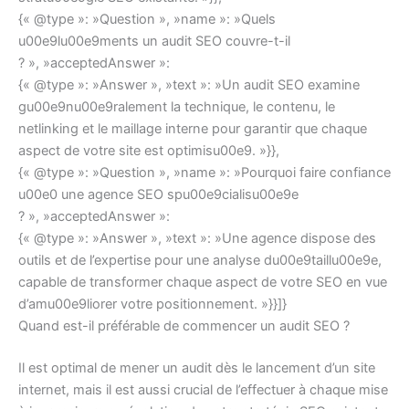
{« @type »: »Question », »name »: »Quels
u00e9lu00e9ments un audit SEO couvre-t-il
? », »acceptedAnswer »:
{« @type »: »Answer », »text »: »Un audit SEO examine
gu00e9nu00e9ralement la technique, le contenu, le
netlinking et le maillage interne pour garantir que chaque
aspect de votre site est optimisu00e9. »}},
{« @type »: »Question », »name »: »Pourquoi faire confiance
u00e0 une agence SEO spu00e9cialisu00e9e
? », »acceptedAnswer »:
{« @type »: »Answer », »text »: »Une agence dispose des
outils et de l’expertise pour une analyse du00e9taillu00e9e,
capable de transformer chaque aspect de votre SEO en vue
d’amu00e9liorer votre positionnement. »}}]}
Quand est-il préférable de commencer un audit SEO ?
Il est optimal de mener un audit dès le lancement d’un site
internet, mais il est aussi crucial de l’effectuer à chaque mise