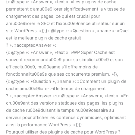
{« @type »: »Answer », »text »: »Les plugins de cache
permettent d’amu00e9liorer significativement la vitesse de
chargement des pages, ce qui est crucial pour
amu00e9liorer le SEO et l’expu00e9rience utilisateur sur un
site WordPress. »}},{« @type »: »Question », »name »: »Quel
est le meilleur plugin de cache gratuit
? », »acceptedAnswer »:
{« @type »: »Answer », »text »: »WP Super Cache est
souvent recommandu00e9 pour sa simplicitu00e9 et son
efficacitu00e9, mu00eame s’il offre moins de
fonctionnalitu00e9s que ses concurrents premium. »}},
{« @type »: »Question », »name »: »Comment un plugin de
cache amu00e9liore-t-il le temps de chargement
? », »acceptedAnswer »:{« @type »: »Answer », »text »: »En
cru00e9ant des versions statiques des pages, les plugins
de cache ru00e9duisent le temps nu00e9cessaire au
serveur pour afficher les contenus dynamiques, optimisant
ainsi la performance WordPress. »}}]}
Pourquoi utiliser des plugins de cache pour WordPress ?