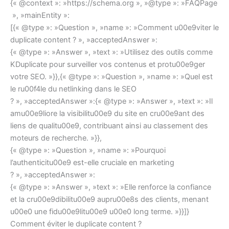
{« @context »: »https://schema.org », »@type »: »FAQPage
», »mainEntity »:
[{« @type »: »Question », »name »: »Comment u00e9viter le
duplicate content ? », »acceptedAnswer »:
{« @type »: »Answer », »text »: »Utilisez des outils comme
KDuplicate pour surveiller vos contenus et protu00e9ger
votre SEO. »}},{« @type »: »Question », »name »: »Quel est
le ru00f4le du netlinking dans le SEO
? », »acceptedAnswer »:{« @type »: »Answer », »text »: »Il
amu00e9liore la visibilitu00e9 du site en cru00e9ant des
liens de qualitu00e9, contribuant ainsi au classement des
moteurs de recherche. »}},
{« @type »: »Question », »name »: »Pourquoi
l’authenticitu00e9 est-elle cruciale en marketing
? », »acceptedAnswer »:
{« @type »: »Answer », »text »: »Elle renforce la confiance
et la cru00e9dibilitu00e9 aupru00e8s des clients, menant
u00e0 une fidu00e9litu00e9 u00e0 long terme. »}}]}
Comment éviter le duplicate content ?