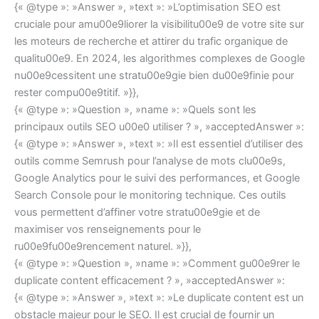
{« @type »: »Answer », »text »: »L’optimisation SEO est
cruciale pour amu00e9liorer la visibilitu00e9 de votre site sur
les moteurs de recherche et attirer du trafic organique de
qualitu00e9. En 2024, les algorithmes complexes de Google
nu00e9cessitent une stratu00e9gie bien du00e9finie pour
rester compu00e9titif. »}},
{« @type »: »Question », »name »: »Quels sont les
principaux outils SEO u00e0 utiliser ? », »acceptedAnswer »:
{« @type »: »Answer », »text »: »Il est essentiel d’utiliser des
outils comme Semrush pour l’analyse de mots clu00e9s,
Google Analytics pour le suivi des performances, et Google
Search Console pour le monitoring technique. Ces outils
vous permettent d’affiner votre stratu00e9gie et de
maximiser vos renseignements pour le
ru00e9fu00e9rencement naturel. »}},
{« @type »: »Question », »name »: »Comment gu00e9rer le
duplicate content efficacement ? », »acceptedAnswer »:
{« @type »: »Answer », »text »: »Le duplicate content est un
obstacle majeur pour le SEO. Il est crucial de fournir un