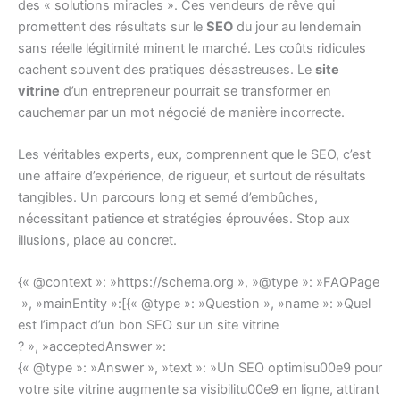
des « solutions miracles ». Ces vendeurs de rêve qui
promettent des résultats sur le
SEO
du jour au lendemain
sans réelle légitimité minent le marché. Les coûts ridicules
cachent souvent des pratiques désastreuses. Le
site
vitrine
d’un entrepreneur pourrait se transformer en
cauchemar par un mot négocié de manière incorrecte.
Les véritables experts, eux, comprennent que le SEO, c’est
une affaire d’expérience, de rigueur, et surtout de résultats
tangibles. Un parcours long et semé d’embûches,
nécessitant patience et stratégies éprouvées. Stop aux
illusions, place au concret.
{« @context »: »https://schema.org », »@type »: »FAQPage
», »mainEntity »:[{« @type »: »Question », »name »: »Quel
est l’impact d’un bon SEO sur un site vitrine
? », »acceptedAnswer »:
{« @type »: »Answer », »text »: »Un SEO optimisu00e9 pour
votre site vitrine augmente sa visibilitu00e9 en ligne, attirant