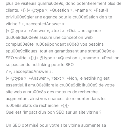
plus de visiteurs qualifiu00e9s, donc potentiellement plus de
clients. »}},{« @type »: »Question », »name »: »Faut-il
privilu00e9gier une agence pour la cru00e9ation de site
vitrine ? », »acceptedAnswer »:
{« @type »: »Answer », »text »: »Oui. Une agence
du00e9diu00e9e assure une conception web
complu00e8te, ru00e9pondant u00e0 vos besoins
spu00e9cifiques, tout en garantissant une stratu00e9gie
SEO solide. »}},{« @type »: »Question », »name »: »Peut-on
se passer du netlinking pour le SEO
? », »acceptedAnswer »:
{« @type »: »Answer », »text »: »Non, le netlinking est
essentiel. Il amu00e9liore la cru00e9dibilitu00e9 de votre
site web aupru00e8s des moteurs de recherche,
augmentant ainsi vos chances de remonter dans les
ru00e9sultats de recherche. »}}]}
Quel est l’impact d’un bon SEO sur un site vitrine ?
Un SEO optimisé pour votre site vitrine augmente sa