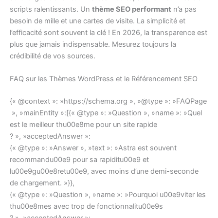
scripts ralentissants. Un
thème SEO performant
n’a pas
besoin de mille et une cartes de visite. La simplicité et
l’efficacité sont souvent la clé ! En 2026, la transparence est
plus que jamais indispensable. Mesurez toujours la
crédibilité de vos sources.
FAQ sur les Thèmes WordPress et le Référencement SEO
{« @context »: »https://schema.org », »@type »: »FAQPage
», »mainEntity »:[{« @type »: »Question », »name »: »Quel
est le meilleur thu00e8me pour un site rapide
? », »acceptedAnswer »:
{« @type »: »Answer », »text »: »Astra est souvent
recommandu00e9 pour sa rapiditu00e9 et
lu00e9gu00e8retu00e9, avec moins d’une demi-seconde
de chargement. »}},
{« @type »: »Question », »name »: »Pourquoi u00e9viter les
thu00e8mes avec trop de fonctionnalitu00e9s
? », »acceptedAnswer »: