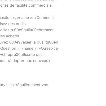
lichés de facilité commerciale.
Question », »name »: »Comment
isez des outils
veillez ru00e9guliu00e8rement
les acheter
ouvez u00e9valuer la qualitu00e9
»Question », »name »: »Qu’est-ce
evel repru00e9sente des
pour s’adapter aux nouveaux
surveillez régulièrement vos