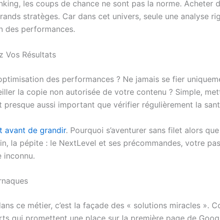
king, les coups de chance ne sont pas la norme. Acheter d
grands stratèges. Car dans cet univers, seule une analyse r
on des performances.
z Vos Résultats
l’optimisation des performances ? Ne jamais se fier unique
ler la copie non autorisée de votre contenu ? Simple, met
t presque aussi important que vérifier régulièrement la san
t avant de grandir
. Pourquoi s’aventurer sans filet alors 
fin, la pépite : le NextLevel et ses précommandes, votre pas
e inconnu.
Arnaques
dans ce métier, c’est la façade des « solutions miracles ».
rts qui promettent une place sur la première page de Goog