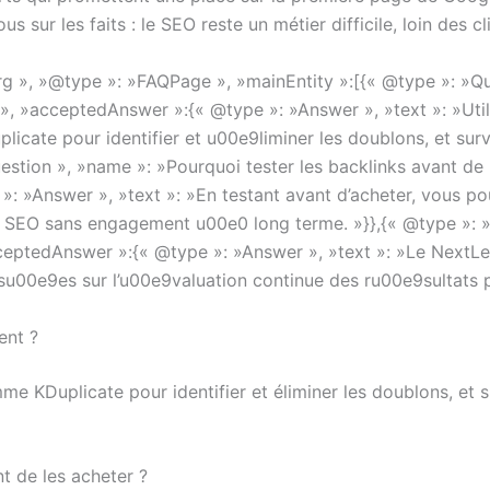
 sur les faits : le SEO reste un métier difficile, loin des c
rg », »@type »: »FAQPage », »mainEntity »:[{« @type »: »
 », »acceptedAnswer »:{« @type »: »Answer », »text »: »Util
cate pour identifier et u00e9liminer les doublons, et sur
estion », »name »: »Pourquoi tester les backlinks avant de 
»: »Answer », »text »: »En testant avant d’acheter, vous p
de SEO sans engagement u00e0 long terme. »}},{« @type »: 
ceptedAnswer »:{« @type »: »Answer », »text »: »Le NextL
u00e9es sur l’u00e9valuation continue des ru00e9sultats 
ent ?
mme KDuplicate pour identifier et éliminer les doublons, et 
t de les acheter ?