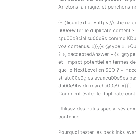
Arrêtons la magie, et penchons-nous
{« @context »: »https://schema.o
u00e9viter le duplicate content ?
spu00e9cialisu00e9s comme KDupli
vos contenus. »}},{« @type »: »Qu
? », »acceptedAnswer »:{« @type 
et l’impact potentiel en termes 
que le NextLevel en SEO ? », »ac
stratu00e9gies avancu00e9es bas
du00e9fis du marchu00e9. »}}]}
Comment éviter le duplicate cont
Utilisez des outils spécialisés co
contenus.
Pourquoi tester les backlinks avan